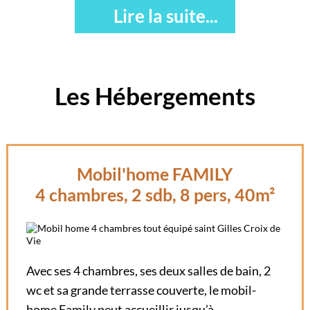
Lire la suite...
installerez votre caravane ou camping-car sur un
emplacement spacieux au plus près de la nature !
Les Hébergements
Mobil'home FAMILY
4 chambres, 2 sdb, 8 pers, 40m²
Votre camping avec parc
aquatique et piscine couverte
Avec ses 4 chambres, ses deux salles de bain, 2
chauffée
wc et sa grande terrasse couverte, le mobil-
home Family peut accueillir jusqu’à…